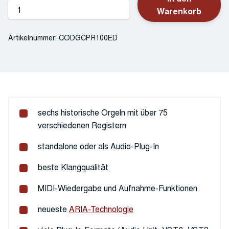
GARRITAN
Warenkorb
Classic
Pipe
Artikelnummer:
CODGCPR100ED
Organs
Menge
sechs historische Orgeln mit über 75
verschiedenen Registern
standalone oder als Audio-Plug-In
beste Klangqualität
MIDI-Wiedergabe und Aufnahme-Funktionen
neueste
ARIA-Technologie