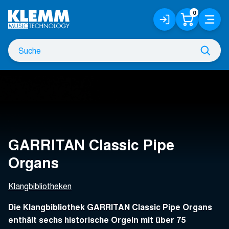
Zum
0
Anmelden
Warenko
Menü
Hauptinhalt
/
Registrieren
Suche
Such
nach
GARRITAN Classic Pipe
Organs
Klangbibliotheken
Die Klangbibliothek GARRITAN Classic Pipe Organs
enthält sechs historische Orgeln mit über 75