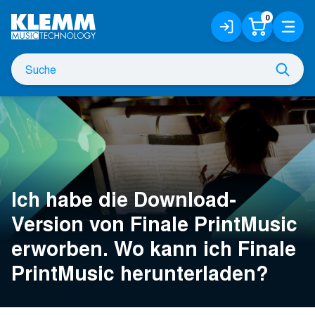
Zum
0
Anmelden
Warenko
Menü
Hauptinhalt
/
Registrieren
Suche
Such
nach
Ich habe die Download-
Version von Finale PrintMusic
erworben. Wo kann ich Finale
PrintMusic herunterladen?