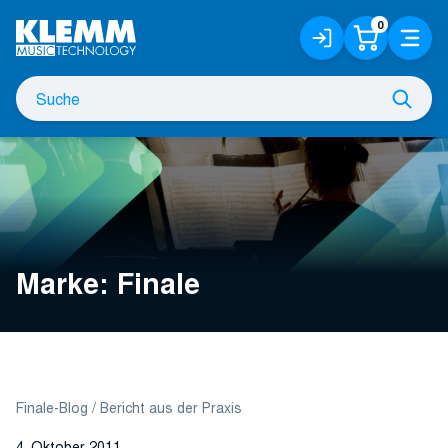
Zum
0
Anmelden
Warenko
Menü
Hauptinhalt
/
Registrieren
Suche
Such
nach
Marke:
Finale
Finale-Blog
Bericht aus der Praxis
4. Oktober 2011