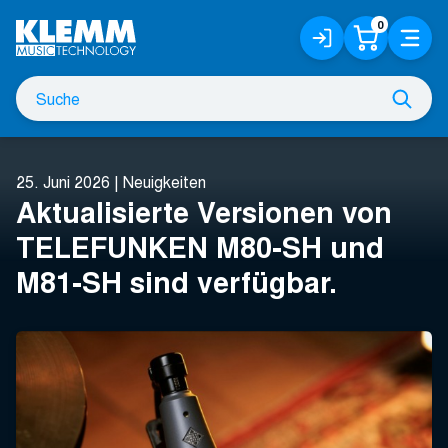
Zum
0
Anmelden
Warenko
Menü
Hauptinhalt
/
Registrieren
Suche
Such
nach
25. Juni 2026
|
Neuigkeiten
Aktualisierte Versionen von
TELEFUNKEN M80-SH und
M81-SH sind verfügbar.