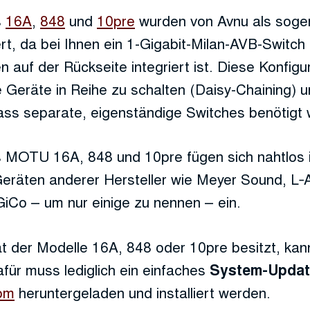
s
16A
,
848
und
10pre
wurden von Avnu als soge
iert, da bei Ihnen ein 1-Gigabit-Milan-AVB-Switch
auf der Rückseite integriert ist. Diese Konfigu
Geräte in Reihe zu schalten (Daisy-Chaining) 
ss separate, eigenständige Switches benötigt 
s MOTU 16A, 848 und 10pre fügen sich nahtlos i
 Geräten anderer Hersteller wie Meyer Sound, L‑
GiCo – um nur einige zu nennen – ein.
t der Modelle 16A, 848 oder 10pre besitzt, kan
für muss lediglich ein einfaches
System-Updat
om
heruntergeladen und installiert werden.