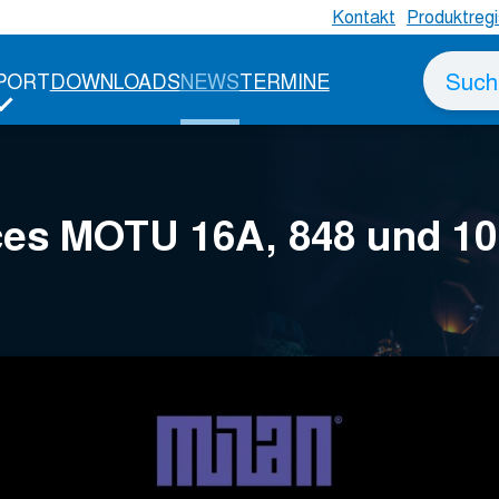
Kontakt
Produktregi
Suche
PORT
DOWNLOADS
NEWS
TERMINE
nach
ces MOTU 16A, 848 und 10p