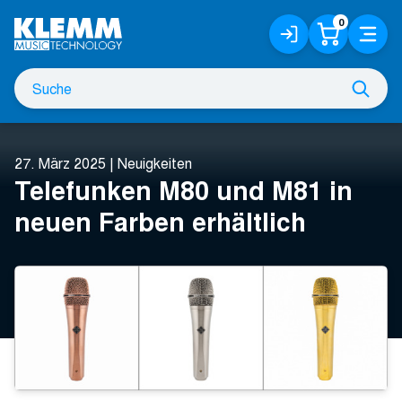
Zum
0
Anmelden
Warenko
Menü
Hauptinhalt
/
Registrieren
Suche
Such
nach
27. März 2025
|
Neuigkeiten
Telefunken M80 und M81 in
neuen Farben erhältlich