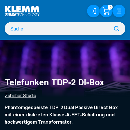
Zum
0
Anmelden
Warenko
Menü
Hauptinhalt
/
Registrieren
Suche
Such
nach
Telefunken TDP-2 DI-Box
Zubehör Studio
Phantomgespeiste TDP-2 Dual Passive Direct Box
mit einer diskreten Klasse-A-FET-Schaltung und
hochwertigem Transformator.