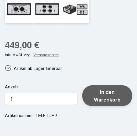
449,00
€
inkl. MwSt.
zzgl.
Versandkosten
Artikel ab Lager lieferbar
Anzahl
In den
Telefunken
Warenkorb
TDP-
2
Artikelnummer:
TELFTDP2
DI-
Box
Menge