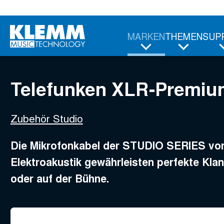
Zum
Telefunken XLR-Premium-Ka
Hauptinhalt
ab
53,95
€
MARKEN
THEMEN
SUP
Telefunken XLR-Premiu
Zubehör Studio
Die Mikrofonkabel der STUDIO SERIES 
Elektroakustik gewährleisten perfekte Kla
oder auf der Bühne.