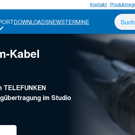
Kontakt
Produktregi
bel
Suche
PORT
DOWNLOADS
NEWS
TERMINE
nach
m-Kabel
von TELEFUNKEN
ngübertragung im Studio