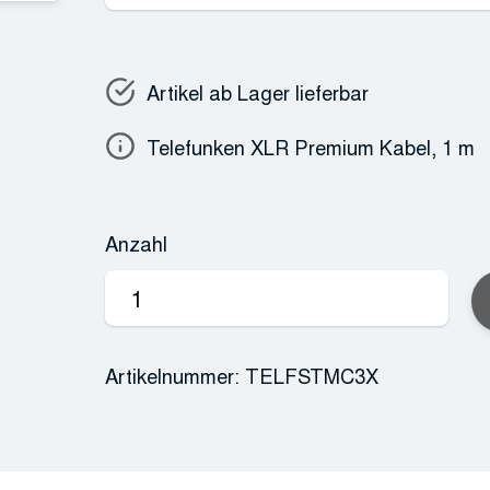
Artikel ab Lager lieferbar
Telefunken XLR Premium Kabel, 1 m
Anzahl
Telefunken
XLR-
Premium-
Artikelnummer:
TELFSTMC3X
Kabel
Menge