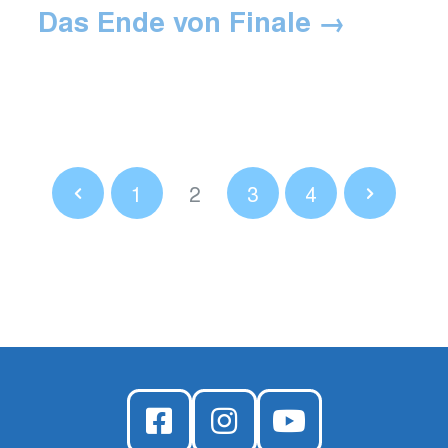
Das Ende von Finale
1
2
3
4