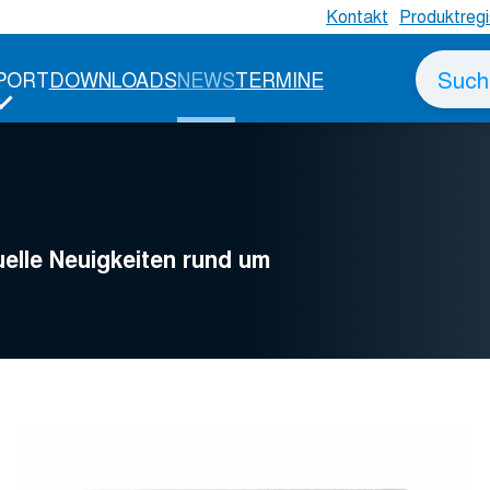
Kontakt
Produktregi
Suche
PORT
DOWNLOADS
NEWS
TERMINE
nach
uelle Neuigkeiten rund um