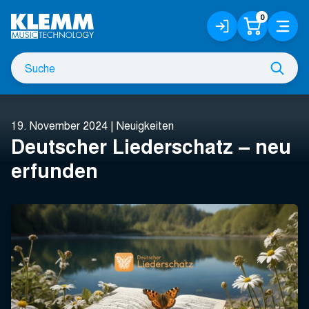
Zum
0
Anmelden
Warenko
Menü
Hauptinhalt
/
Registrieren
Suche
Such
nach
19. November 2024
|
Neuigkeiten
Deutscher Liederschatz – neu
erfunden