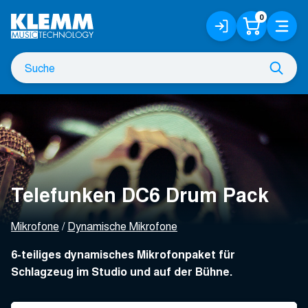
Zum
0
Anmelden
Warenko
Menü
Hauptinhalt
/
Registrieren
Suche
Such
nach
Telefunken DC6 Drum Pack
Mikrofone
Dynamische Mikrofone
6-teiliges dynamisches Mikrofonpaket für
Schlagzeug im Studio und auf der Bühne.