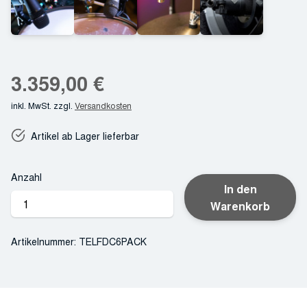
3.359,00
€
inkl. MwSt.
zzgl.
Versandkosten
Artikel ab Lager lieferbar
Anzahl
In den
Telefunken
Warenkorb
DC6
Drum
Artikelnummer:
TELFDC6PACK
Pack
Menge