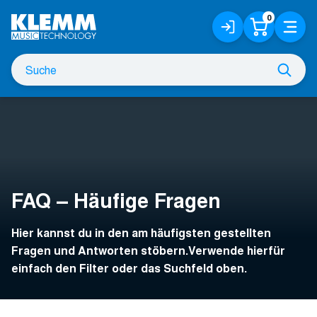
Zum
0
Anmelden
Warenko
Menü
Hauptinhalt
/
Registrieren
Suche
Such
nach
FAQ – Häufige Fragen
Hier kannst du in den am häufigsten gestellten
Fragen und Antworten stöbern.Verwende hierfür
einfach den Filter oder das Suchfeld oben.