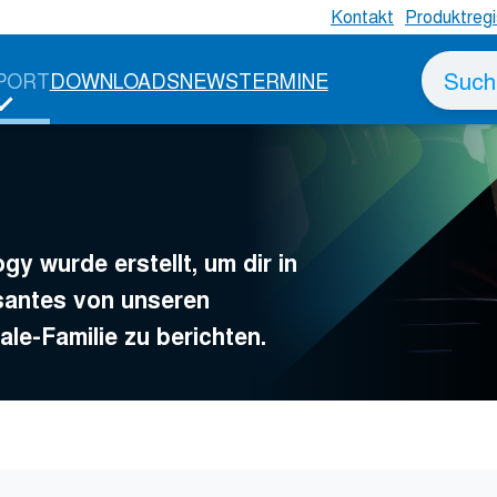
Kontakt
Produktregi
Suche
PORT
DOWNLOADS
NEWS
TERMINE
nach
y wurde erstellt, um dir in
ssantes von unseren
le-Familie zu berichten.