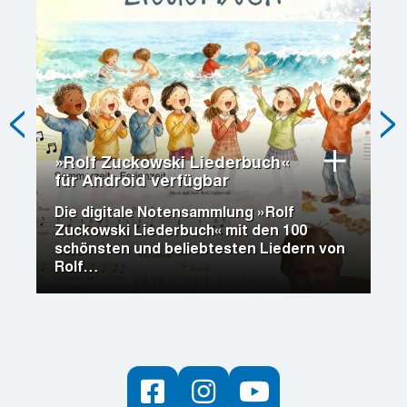
»Rolf Zuckowski Liederbuch«
Di
für Android verfügbar
16
Mi
Die digitale Notensammlung »Rolf
es
Zuckowski Liederbuch« mit den 100
Di
schönsten und beliebtesten Liedern von
In
…
Rolf…
Mi