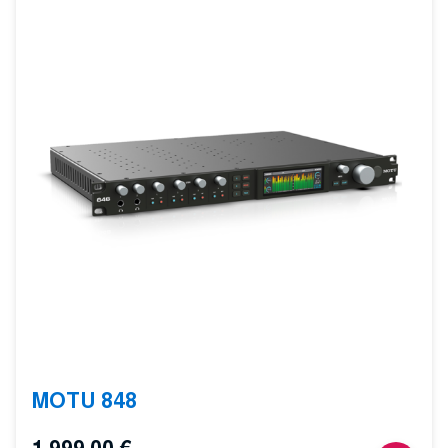
MOTU 848
1.999,00
€