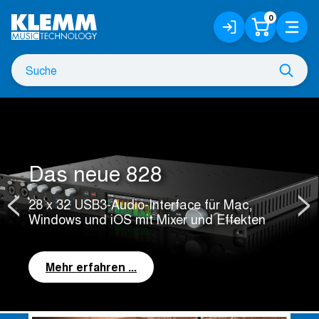
Zum
0
Anmelden
Warenko
Menü
Hauptinhalt
/
Registrieren
Suche
Such
nach
Das neue 828
28 x 32 USB3-Audio-Interface für Mac,
Windows und iOS mit Mixer und Effekten
Mehr erfahren ...