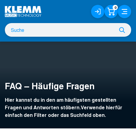
Zum
0
Anmelden
Warenko
Menü
Hauptinhalt
/
Registrieren
Suche
Such
nach
FAQ – Häufige Fragen
Hier kannst du in den am häufigsten gestellten
Fragen und Antworten stöbern.Verwende hierfür
einfach den Filter oder das Suchfeld oben.